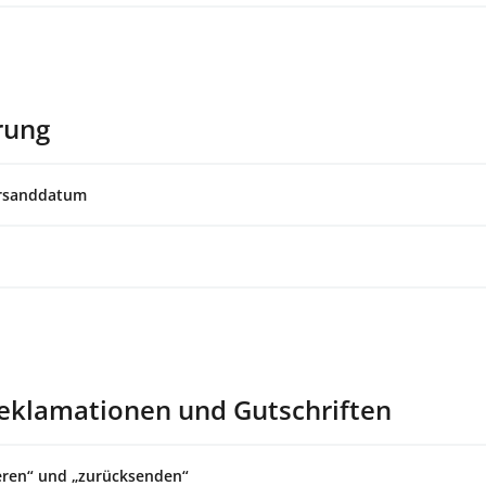
rung
ersanddatum
eklamationen und Gutschriften
eren“ und „zurücksenden“