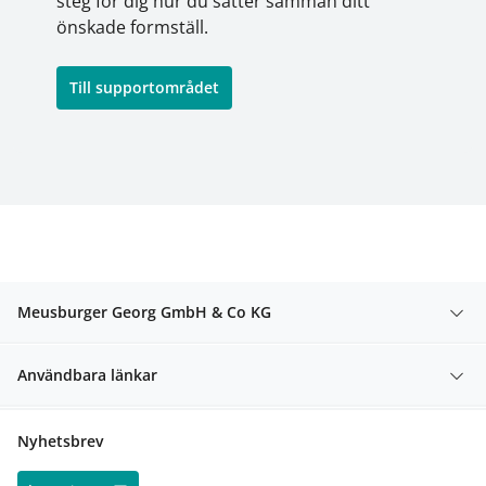
steg för dig hur du sätter samman ditt
önskade formställ.
Till supportområdet
Meusburger Georg GmbH & Co KG
Användbara länkar
Nyhetsbrev