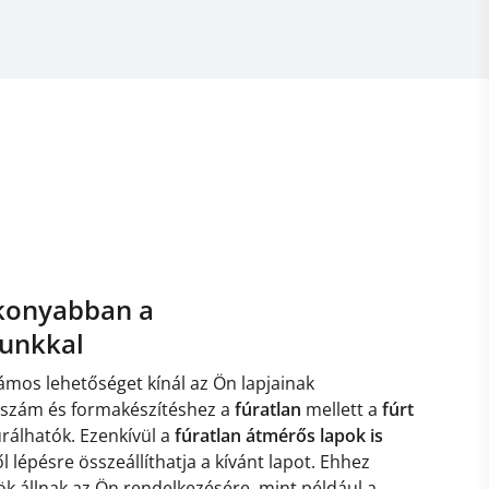
konyabban a
runkkal
ámos lehetőséget kínál az Ön lapjainak
rszám és formakészítéshez a
fúratlan
mellett a
fúrt
urálhatók. Ezenkívül a
fúratlan átmérős lapok is
l lépésre összeállíthatja a kívánt lapot. Ehhez
 állnak az Ön rendelkezésére, mint például a