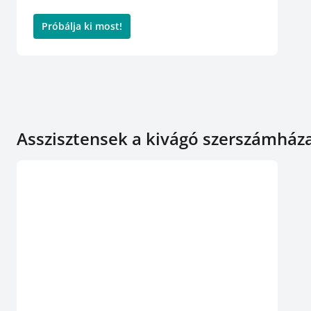
Próbálja ki most!
Asszisztensek a kivágó szerszámház