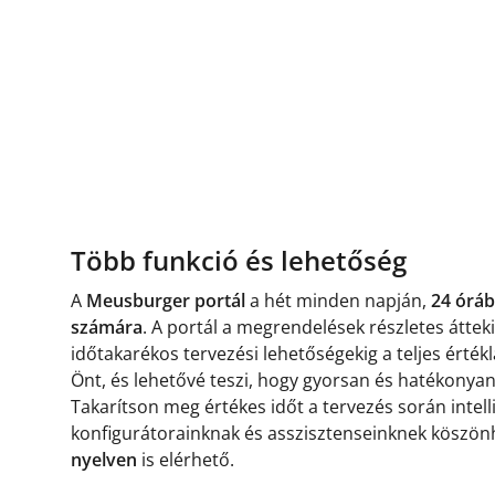
Több funkció és lehetőség
A
Meusburger portál
a hét minden napján,
24 óráb
számára
. A portál a megrendelések részletes áttek
időtakarékos tervezési lehetőségekig a teljes ért
Önt, és lehetővé teszi, hogy gyorsan és hatékonyan é
Takarítson meg értékes időt a tervezés során intell
konfigurátorainknak és asszisztenseinknek köszön
nyelven
is elérhető.