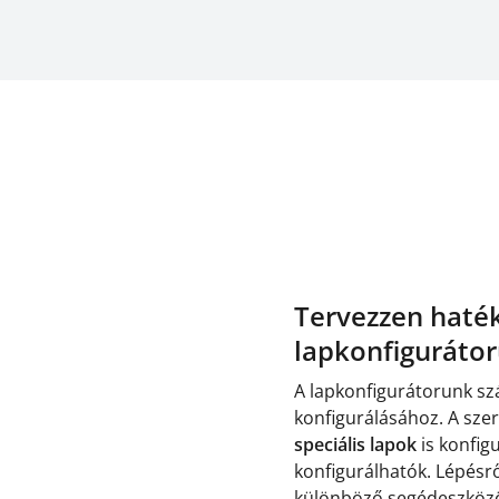
Tervezzen haté
lapkonfiguráto
A lapkonfigurátorunk sz
konfigurálásához. A sze
speciális lapok
is konfig
konfigurálhatók. Lépésrő
különböző segédeszközök