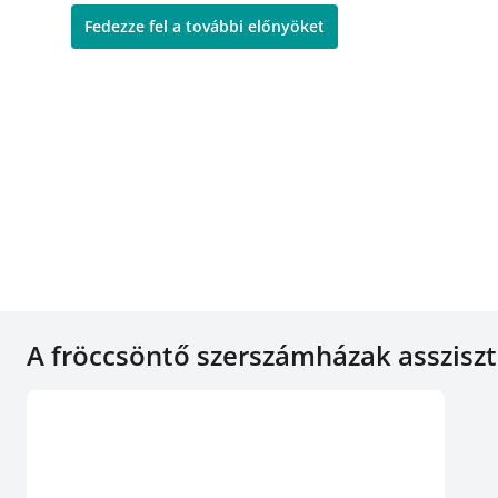
Fedezze fel a további előnyöket
A fröccsöntő szerszámházak asszisz