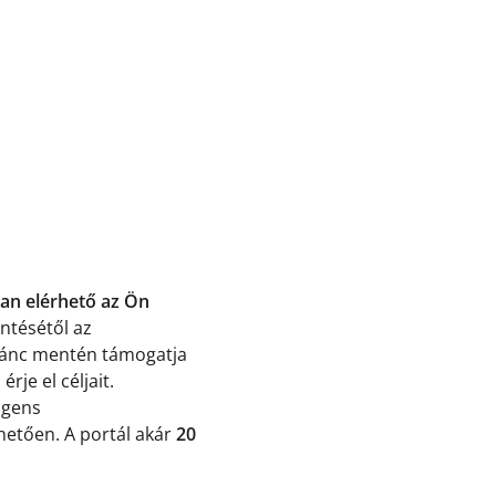
an elérhető az Ön
intésétől az
éklánc mentén támogatja
rje el céljait.
igens
hetően. A portál akár
20