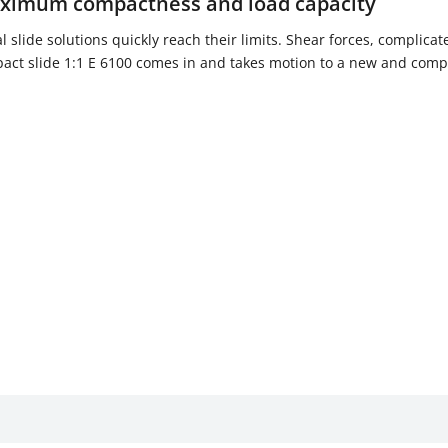
aximum compactness and load capacity
l slide solutions quickly reach their limits. Shear forces, compli
ct slide 1:1 E 6100 comes in and takes motion to a new and compa