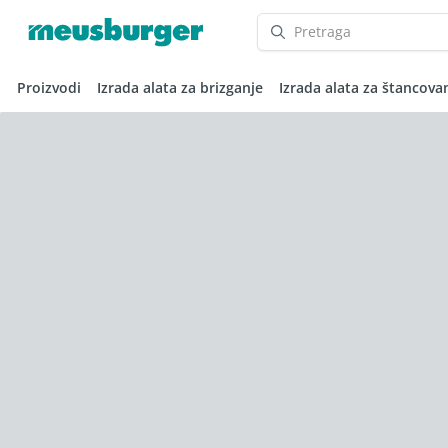
Proizvodi
Izrada alata za brizganje
Izrada alata za štancova