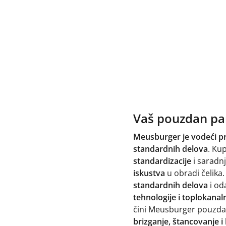
Vaš pouzdan part
Meusburger je vodeći p
standardnih delova
. Ku
standardizacije
i saradn
iskustva
u obradi čelika
standardnih delova
i od
tehnologije i toplokanal
čini Meusburger pouzdan
brizganje, štancovanje i