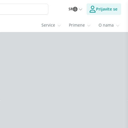
Prijavite se
SR
Service
Primene
O nama