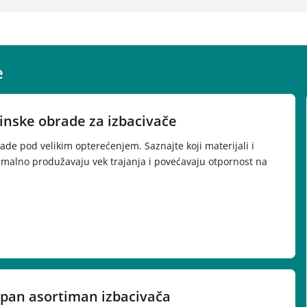
e
šinske obrade za izbacivače
ade pod velikim opterećenjem. Saznajte koji materijali i
malno produžavaju vek trajanja i povećavaju otpornost na
upan asortiman izbacivača