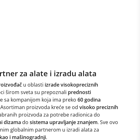
ner za alate i izradu alata
roizvođač
u oblasti
izrade visokopreciznih
pci širom sveta su prepoznali
prednosti
je sa kompanijom koja ima preko
60 godina
. Asortiman proizvoda kreće se od
visoko preciznih
abranih proizvoda za potrebe radionica do
ni dizama
do
sistema upravljanje znanjem
. Sve ovo
im globalnim partnerom u izradi alata za
 kao i mašinogradnji
.