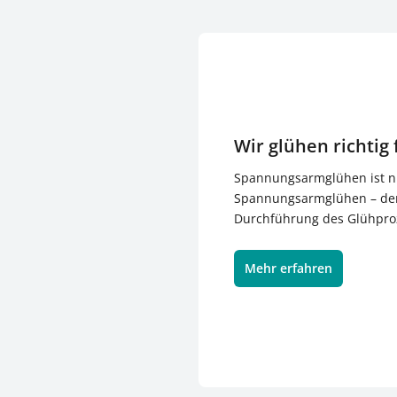
Wir glühen richtig 
Spannungsarmglühen ist ni
Spannungsarmglühen – denn
Durchführung des Glühpro
für das gewünschte Ergebni
Meusburger seit rund 30 J
Mehr erfahren