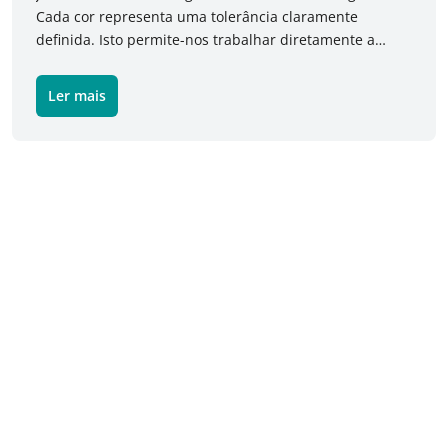
Cada cor representa uma tolerância claramente
definida. Isto permite-nos trabalhar diretamente a
partir do modelo 3D e facilita o trabalho de projeto CAD
3D no fabrico de moldes, cunhos e cortantes.
Ler mais