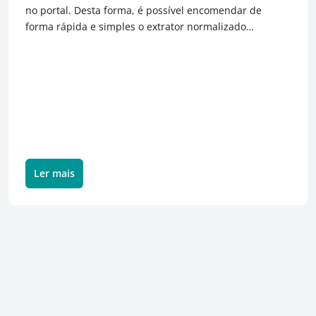
no portal. Desta forma, é possível encomendar de
forma rápida e simples o extrator normalizado
adequado, bem como configurar um extrator cortado à
medida, pronto a usar, com uma tolerância de
comprimento de 0/+0,02 mm.
Ler mais