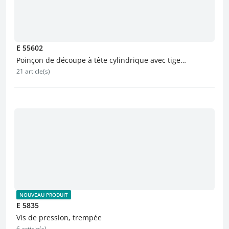
E 55602
Poinçon de découpe à tête cylindrique avec tige
21 article(s)
d’éjection
NOUVEAU PRODUIT
E 5835
Vis de pression, trempée
6 article(s)