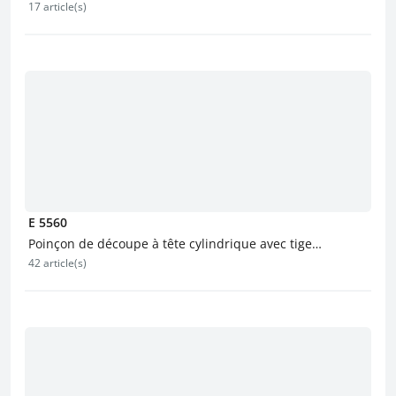
17 article(s)
E 5560
Poinçon de découpe à tête cylindrique avec tige
42 article(s)
d’éjection