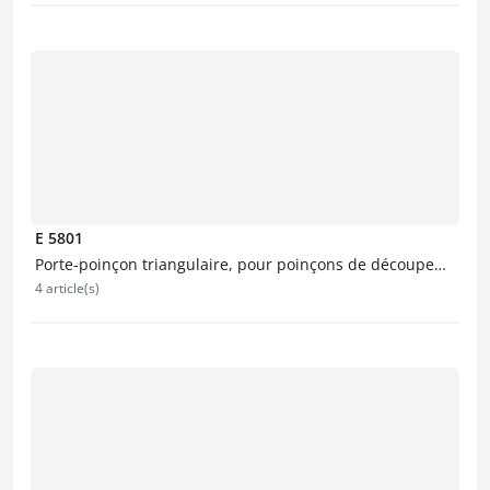
E 5801
Porte-poinçon triangulaire, pour poinçons de découpe
4 article(s)
ISO 8020, avec sécurité antirotation