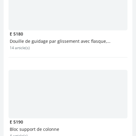
E 5180
Douille de guidage par glissement avec flasque,
14 article(s)
revêtement bronze
E 5190
Bloc support de colonne
4 article(s)