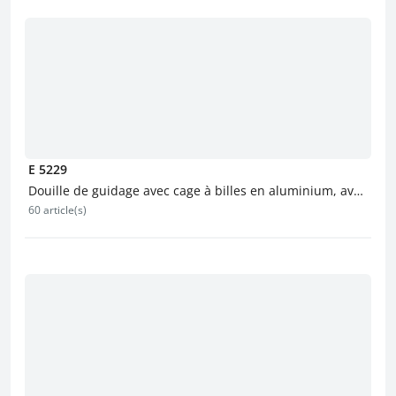
E 5229
Douille de guidage avec cage à billes en aluminium, avec
60 article(s)
flasque et vis