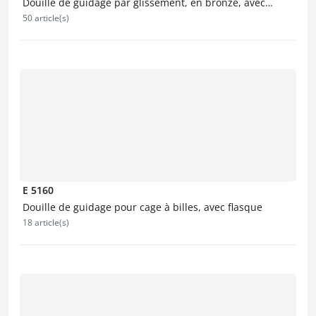
Douille de guidage par glissement, en bronze, avec
50 article(s)
lubrifiant solide, lisse
E 5160
Douille de guidage pour cage à billes, avec flasque
18 article(s)