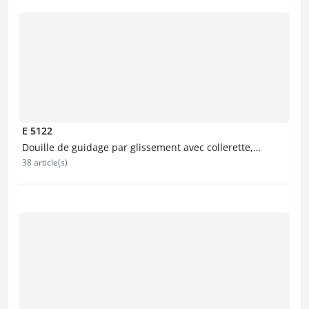
E 5122
Douille de guidage par glissement avec collerette,
38 article(s)
autolubrifiante