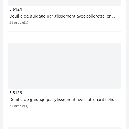
E 5124
Douille de guidage par glissement avec collerette, en
38 article(s)
acier
E 5126
Douille de guidage par glissement avec lubrifiant solide
31 article(s)
et collerette