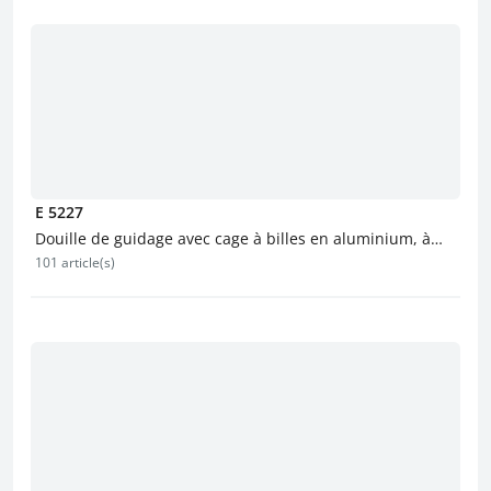
E 5227
Douille de guidage avec cage à billes en aluminium, à
101 article(s)
coller