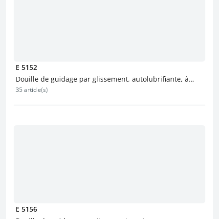
E 5152
Douille de guidage par glissement, autolubrifiante, à
35 article(s)
coller
E 5156