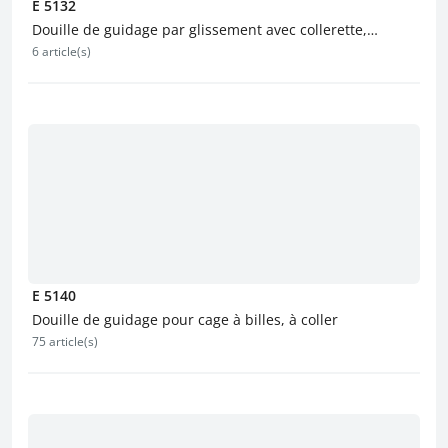
E 5132
Douille de guidage par glissement avec collerette,
6 article(s)
autolubrifiante
E 5140
Douille de guidage pour cage à billes, à coller
75 article(s)