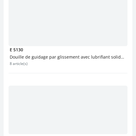
E 5130
Douille de guidage par glissement avec lubrifiant solide
8 article(s)
et collerette, en bronze