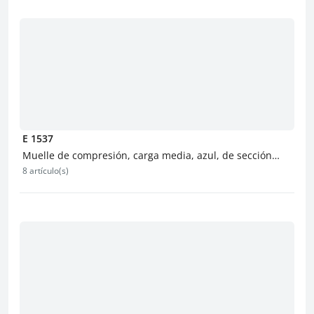
E 1537
Muelle de compresión, carga media, azul, de sección
8 artículo(s)
redonda