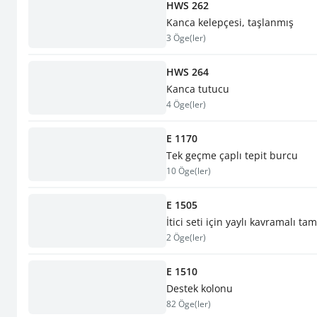
HWS 262
Kanca kelepçesi, taşlanmış
3 Öge(ler)
HWS 264
Kanca tutucu
4 Öge(ler)
E 1170
Tek geçme çaplı tepit burcu
10 Öge(ler)
E 1505
İtici seti için yaylı kavramalı t
2 Öge(ler)
E 1510
Destek kolonu
82 Öge(ler)