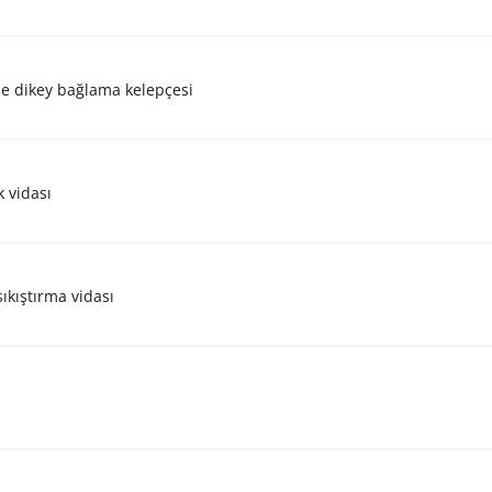
 ile dikey bağlama kelepçesi
k vidası
sıkıştırma vidası