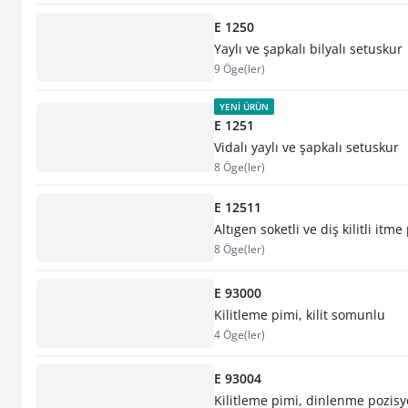
E 1250
Yaylı ve şapkalı bilyalı setuskur
9 Öge(ler)
YENI ÜRÜN
E 1251
Vidalı yaylı ve şapkalı setuskur
8 Öge(ler)
E 12511
Altıgen soketli ve diş kilitli itme
8 Öge(ler)
E 93000
Kilitleme pimi, kilit somunlu
4 Öge(ler)
E 93004
Kilitleme pimi, dinlenme pozisy