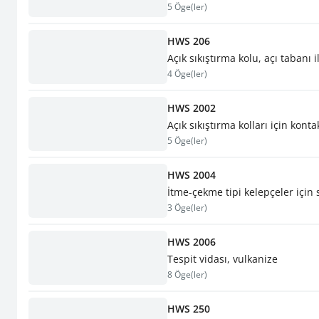
5 Öge(ler)
HWS 206
Açık sıkıştırma kolu, açı tabanı
4 Öge(ler)
HWS 2002
Açık sıkıştırma kolları için konta
5 Öge(ler)
HWS 2004
İtme-çekme tipi kelepçeler için 
3 Öge(ler)
HWS 2006
Tespit vidası, vulkanize
8 Öge(ler)
HWS 250