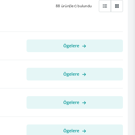
88 ürün(ler) bulundu
Ögelere
Ögelere
Ögelere
Ögelere