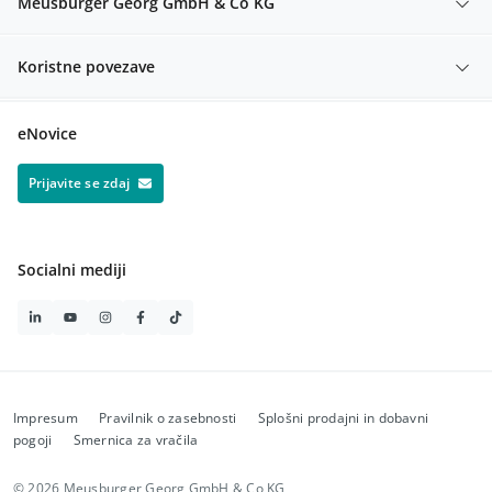
Meusburger Georg GmbH & Co KG
Koristne povezave
eNovice
Prijavite se zdaj
Socialni mediji
Impresum
Pravilnik o zasebnosti
Splošni prodajni in dobavni
pogoji
Smernica za vračila
© 2026 Meusburger Georg GmbH & Co KG