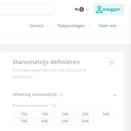
Inloggen
NL
Service
Toepassingen
Over ons
Stansmatrijs definiëren
Kies twee waarden om het product te
definiëren.
Afmeting stansmatrijs
Breedte stansmatrijs
156
196
246
296
346
396
496
596
696