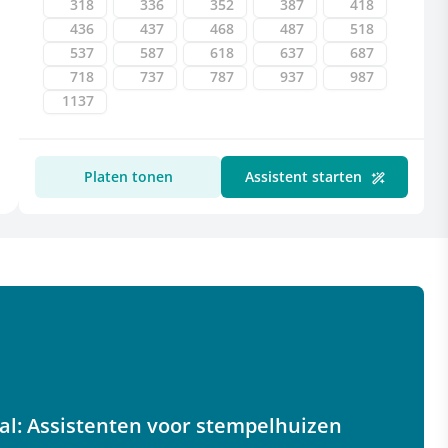
318
336
352
387
418
436
437
468
487
518
537
587
618
637
687
718
737
787
937
987
1137
Uw selectie
Platen tonen
Assistent starten
Overige informatie
Toleranties
al: Assistenten voor stempelhuizen